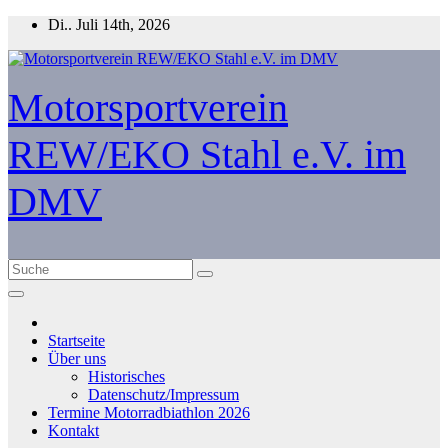
Zum
Di.. Juli 14th, 2026
Inhalt
springen
Motorsportverein
REW/EKO Stahl e.V. im
DMV
Startseite
Über uns
Historisches
Datenschutz/Impressum
Termine Motorradbiathlon 2026
Kontakt