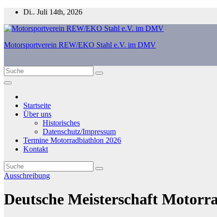
Zum
Di.. Juli 14th, 2026
Inhalt
springen
Motorsportverein REW/EKO Stahl e.V. im DMV
Startseite
Über uns
Historisches
Datenschutz/Impressum
Termine Motorradbiathlon 2026
Kontakt
Ausschreibung
Deutsche Meisterschaft Motorra