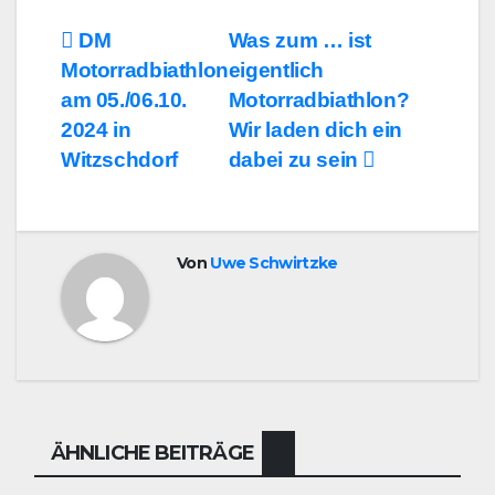
Beitragsnavigation
DM
Was zum … ist
Motorradbiathlon
eigentlich
am 05./06.10.
Motorradbiathlon?
2024 in
Wir laden dich ein
Witzschdorf
dabei zu sein
Von
Uwe Schwirtzke
ÄHNLICHE BEITRÄGE