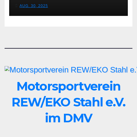
Fürstenwalde
AUG. 30, 2025
Motorsportverein
REW/EKO Stahl e.V.
im DMV