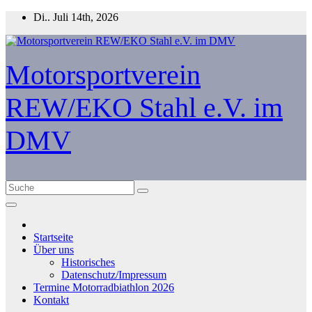
Zum
Di.. Juli 14th, 2026
Inhalt
springen
Motorsportverein
REW/EKO Stahl e.V. im
DMV
Startseite
Über uns
Historisches
Datenschutz/Impressum
Termine Motorradbiathlon 2026
Kontakt