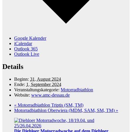
Google Kalender
iCalendar
Outlook 365
Outlook Live
Details
Beginn:
31. August 2024
Ende:
1. September 2024
Veranstaltungskategorie:
Motorradbiathlon
Website:
www.amc-dessau.de
«
Motorradbiathlon Triptis (SM, TM)
Motorradbiathlon Oberwiera (MDM, SAM, SM, TM)
»
Die Diehloer Motorradwoche auf dem Diehloer