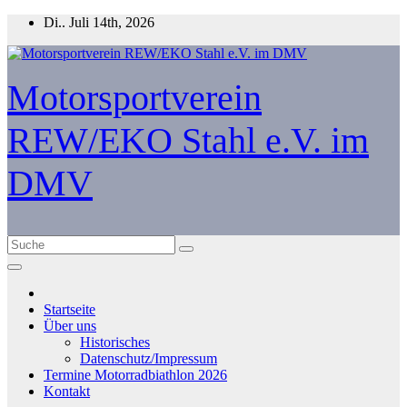
Zum
Di.. Juli 14th, 2026
Inhalt
springen
Motorsportverein
REW/EKO Stahl e.V. im
DMV
Startseite
Über uns
Historisches
Datenschutz/Impressum
Termine Motorradbiathlon 2026
Kontakt