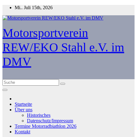
Zum
Mi.. Juli 15th, 2026
Inhalt
springen
Motorsportverein
REW/EKO Stahl e.V. im
DMV
Startseite
Über uns
Historisches
Datenschutz/Impressum
Termine Motorradbiathlon 2026
Kontakt