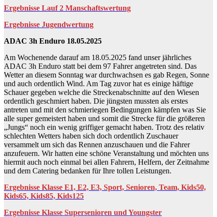
Ergebnisse Lauf 2 Manschaftswertung
Ergebnisse Jugendwertung
ADAC 3h Enduro 18.05.2025
Am Wochenende darauf am 18.05.2025 fand unser jährliches
ADAC 3h Enduro statt bei dem 97 Fahrer angetreten sind. Das
Wetter an diesem Sonntag war durchwachsen es gab Regen, Sonne
und auch ordentlich Wind. Am Tag zuvor hat es einige häftige
Schauer gegeben welche die Streckenabschnitte auf den Wiesen
ordentlich geschmiert haben. Die jüngsten mussten als erstes
antreten und mit den schmieriegen Bedingungen kämpfen was Sie
alle super gemeistert haben und somit die Strecke für die größeren
„Jungs“ noch ein wenig griffiger gemacht haben. Trotz des relativ
schlechten Wetters haben sich doch ordentlich Zuschauer
versammelt um sich das Rennen anzuschauen und die Fahrer
anzufeuern. Wir hatten eine schöne Veranstaltung und möchten uns
hiermit auch noch einmal bei allen Fahrern, Helfern, der Zeitnahme
und dem Catering bedanken für Ihre tollen Leistungen.
Ergebnisse Klasse E1, E2, E3, Sport, Senioren, Team, Kids50,
Kids65, Kids85, Kids125
Ergebnisse Klasse Supersenioren und Youngster